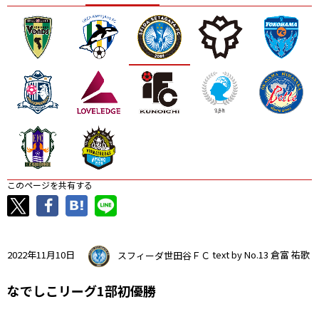
ニッパツ
名古屋
静岡
愛媛Ｌ
このページを共有する
2022年11月10日
スフィーダ世田谷ＦＣ
text by No.13 倉富 祐歌
なでしこリーグ1部初優勝