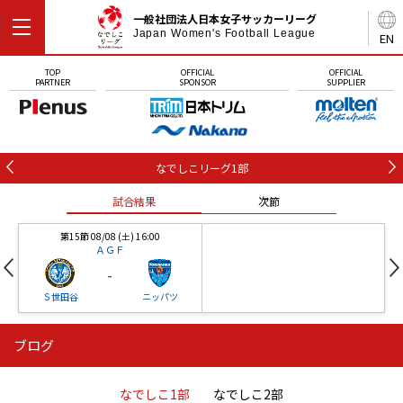
一般社団法人日本女子サッカーリーグ
Japan Women's Football League
EN
TOP
OFFICIAL
OFFICIAL
PARTNER
SPONSOR
SUPPLIER
なでしこリーグ1部
試合結果
次節
第15節 08/08 (土) 16:00
ＡＧＦ
-
Ｓ世田谷
ニッパツ
ブログ
第16節 09/05 (土) 15:00
第16節 09/05 (土) 15:00
試合結果
次節
ニッパツ
石人の星
-
-
なでしこ1部
なでしこ2部