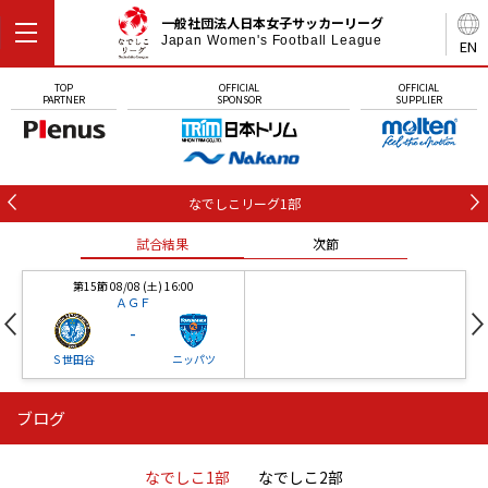
一般社団法人日本女子サッカーリーグ
Japan Women's Football League
EN
TOP
OFFICIAL
OFFICIAL
PARTNER
SPONSOR
SUPPLIER
なでしこリーグ1部
試合結果
次節
第15節 08/08 (土) 16:00
ＡＧＦ
-
Ｓ世田谷
ニッパツ
ブログ
第16節 09/05 (土) 15:00
第16節 09/05 (土) 15:00
試合結果
次節
ニッパツ
石人の星
-
-
なでしこ1部
なでしこ2部