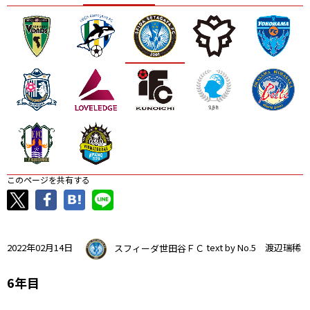
ニッパツ
名古屋
静岡
愛媛Ｌ
このページを共有する
2022年02月14日
スフィーダ世田谷ＦＣ
text by No.5 渡辺瑞稀
6年目