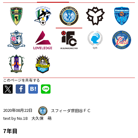
ニッパツ
名古屋
静岡
愛媛Ｌ
このページを共有する
2020年08月22日
スフィーダ世田谷ＦＣ
text by No.18 大久保 萌
7年目