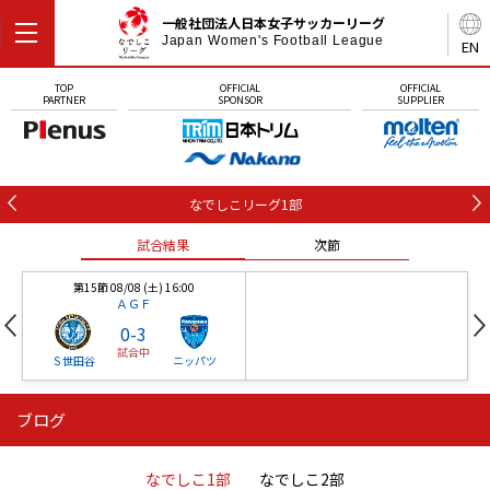
一般社団法人日本女子サッカーリーグ
Japan Women's Football League
EN
TOP
OFFICIAL
OFFICIAL
PARTNER
SPONSOR
SUPPLIER
なでしこリーグ1部
試合結果
次節
第15節 08/08 (土) 16:00
ＡＧＦ
0
-
3
試合中
Ｓ世田谷
ニッパツ
ブログ
第16節 09/05 (土) 15:00
第16節 09/05 (土) 15:00
試合結果
次節
ニッパツ
石人の星
-
-
なでしこ1部
なでしこ2部