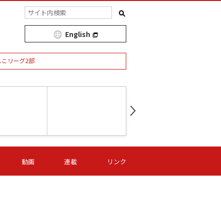
English
しこリーグ2部
第16節 09/05 (土) 15:00
第
ニッパツ
-
ニッパツ
名古屋
/06 (日) 15:00
第16節 09/06 (日) 15:00
第16節 09/05 (土) 15:00
第
動画
連載
リンク
オリプリ
津山
ニッパツ
-
-
-
Ｓ日体大
湯郷ベル
オルカ
ニッパツ
名古屋