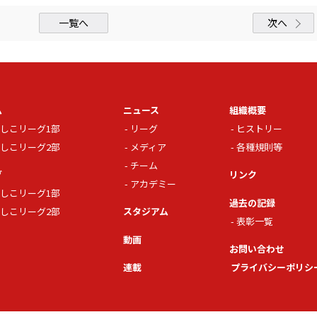
一覧へ
次へ
ム
ニュース
組織概要
しこリーグ1部
リーグ
ヒストリー
しこリーグ2部
メディア
各種規則等
チーム
グ
リンク
アカデミー
しこリーグ1部
過去の記録
しこリーグ2部
スタジアム
表彰一覧
動画
お問い合わせ
連載
プライバシーポリシ