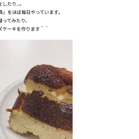
たり...。
森」をほぼ毎日やっています。
凝ってみたり、
ズケーキを作ります＾＾