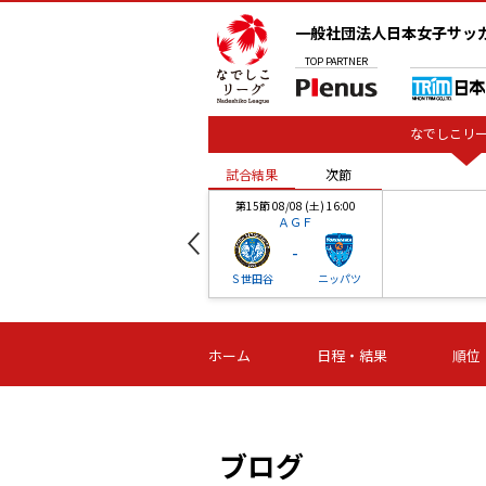
一般社団法人日本女子サッ
TOP
PARTNER
なでしこリー
試合結果
次節
00
第15節 08/08 (土) 16:00
ＡＧＦ
-
ベル
Ｓ世田谷
ニッパツ
試合結果
次節
00
第16節 09/06 (日) 15:00
第16節 09/05 (土) 15:00
第16節 09/05 (
ホーム
日程・結果
順位
津山
ニッパツ
石人の
-
-
-
体大
湯郷ベル
オルカ
ニッパツ
名古屋
静岡
ブログ