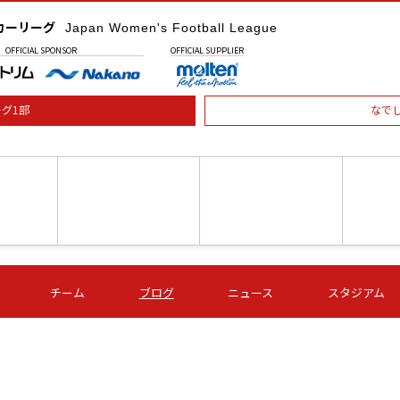
カーリーグ
Japan Women's Football League
OFFICIAL
SPONSOR
OFFICIAL
SUPPLIER
グ1部
なで
土) 15:00
第16節 09/05 (土) 16:00
第16節 09/05 (土) 17:00
第16節 09
チーム
ブログ
ニュース
スタジアム
星
ＡＧＦ
いちご
-
-
愛媛Ｌ
Ｓ世田谷
伊賀ＦＣ
ヴィアマ
Ａハリマ
Ｖ市原Ｌ