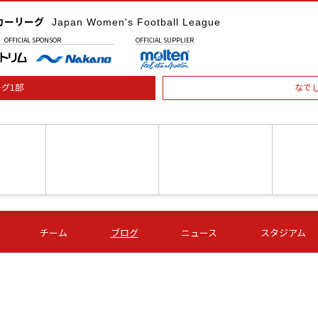
カーリーグ
Japan Women's Football League
OFFICIAL
SPONSOR
OFFICIAL
SUPPLIER
グ1部
なで
土) 15:00
第16節 09/05 (土) 16:00
第16節 09/05 (土) 17:00
第16節 09
チーム
ブログ
ニュース
スタジアム
星
ＡＧＦ
いちご
-
-
愛媛Ｌ
Ｓ世田谷
伊賀ＦＣ
ヴィアマ
Ａハリマ
Ｖ市原Ｌ