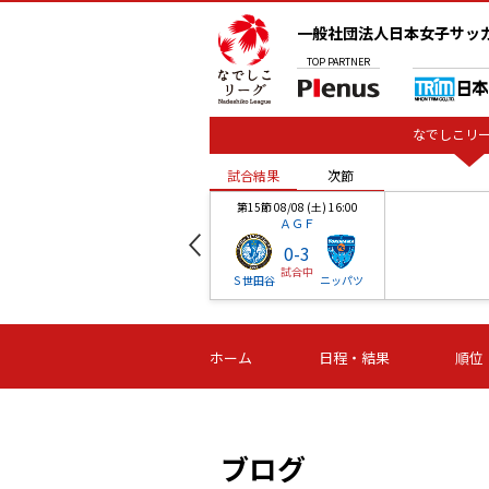
一般社団法人日本女子サッ
TOP
PARTNER
なでしこリー
試合結果
次節
00
第15節 08/08 (土) 16:00
ＡＧＦ
0
-
3
試合中
ベル
Ｓ世田谷
ニッパツ
試合結果
次節
00
第16節 09/06 (日) 15:00
第16節 09/05 (土) 15:00
第16節 09/05 (
ホーム
日程・結果
順位
津山
ニッパツ
石人の
-
-
-
体大
湯郷ベル
オルカ
ニッパツ
名古屋
静岡
ブログ