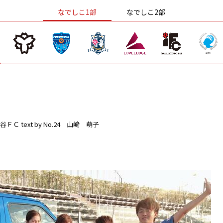
なでしこ1部
なでしこ2部
谷ＦＣ
text by No.24 山﨑 萌子