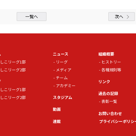
一覧へ
次へ
ム
ニュース
組織概要
しこリーグ1部
リーグ
ヒストリー
しこリーグ2部
メディア
各種規則等
チーム
グ
リンク
アカデミー
しこリーグ1部
過去の記録
しこリーグ2部
スタジアム
表彰一覧
動画
お問い合わせ
連載
プライバシーポリシ