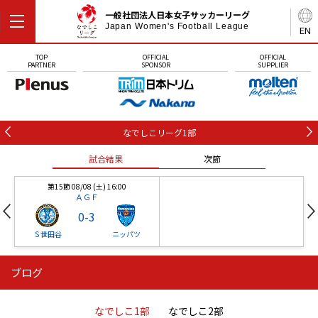
一般社団法人日本女子サッカーリーグ
Japan Women's Football League
EN
TOP
OFFICIAL
OFFICIAL
PARTNER
SPONSOR
SUPPLIER
なでしこリーグ1部
試合結果
次節
第15節 08/08 (土) 16:00
ＡＧＦ
0
-
3
Ｓ世田谷
ニッパツ
ブログ
第16節 09/05 (土) 15:00
第16節 09/05 (土) 15:00
試合結果
次節
ニッパツ
石人の星
-
-
なでしこ1部
なでしこ2部