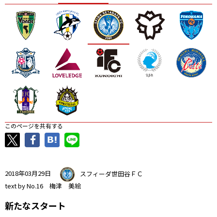
ニッパツ
名古屋
静岡
愛媛Ｌ
このページを共有する
2018年03月29日
スフィーダ世田谷ＦＣ
text by No.16 梅津 美絵
新たなスタート