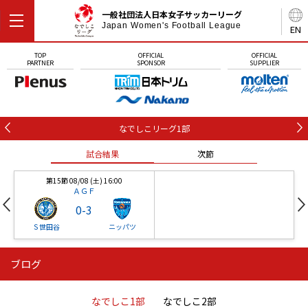
一般社団法人日本女子サッカーリーグ
Japan Women's Football League
EN
TOP
OFFICIAL
OFFICIAL
PARTNER
SPONSOR
SUPPLIER
なでしこリーグ1部
試合結果
次節
第15節 08/08 (土) 16:00
ＡＧＦ
0
-
3
Ｓ世田谷
ニッパツ
ブログ
第16節 09/05 (土) 15:00
第16節 09/05 (土) 15:00
試合結果
次節
ニッパツ
石人の星
-
-
なでしこ1部
なでしこ2部