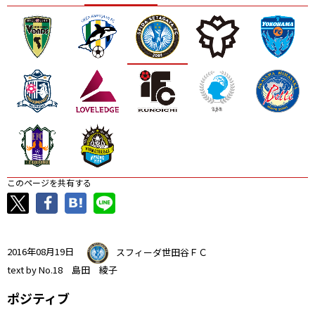
ニッパツ
名古屋
静岡
愛媛Ｌ
このページを共有する
2016年08月19日
スフィーダ世田谷ＦＣ
text by No.18 島田 綾子
ポジティブ