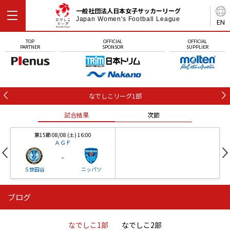
一般社団法人日本女子サッカーリーグ
Japan Women's Football League
EN
TOP
OFFICIAL
OFFICIAL
PARTNER
SPONSOR
SUPPLIER
なでしこリーグ1部
試合結果
次節
第15節 08/08 (土) 16:00
ＡＧＦ
-
Ｓ世田谷
ニッパツ
ブログ
第16節 09/05 (土) 15:00
第16節 09/05 (土) 15:00
試合結果
次節
ニッパツ
石人の星
-
-
なでしこ1部
なでしこ2部