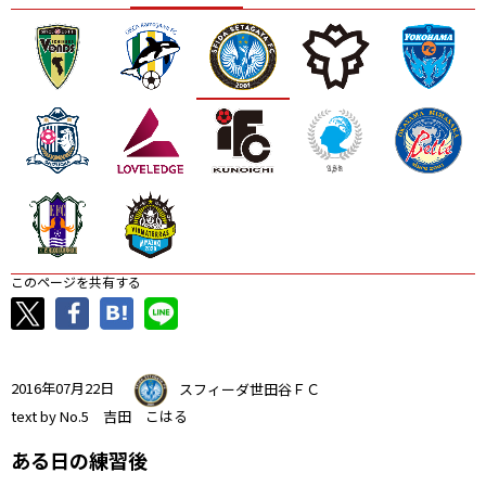
ニッパツ
名古屋
静岡
愛媛Ｌ
このページを共有する
2016年07月22日
スフィーダ世田谷ＦＣ
text by No.5 吉田 こはる
ある日の練習後