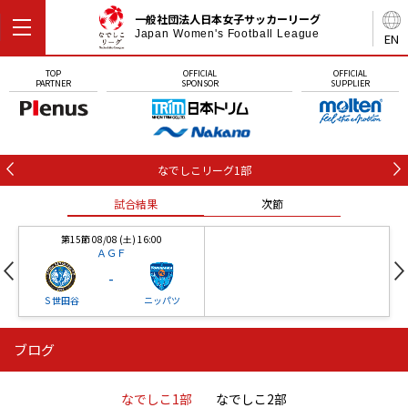
一般社団法人日本女子サッカーリーグ
Japan Women's Football League
EN
TOP
OFFICIAL
OFFICIAL
PARTNER
SPONSOR
SUPPLIER
なでしこリーグ1部
試合結果
次節
第15節 08/08 (土) 16:00
ＡＧＦ
-
Ｓ世田谷
ニッパツ
ブログ
第16節 09/05 (土) 15:00
第16節 09/05 (土) 15:00
試合結果
次節
ニッパツ
石人の星
-
-
なでしこ1部
なでしこ2部