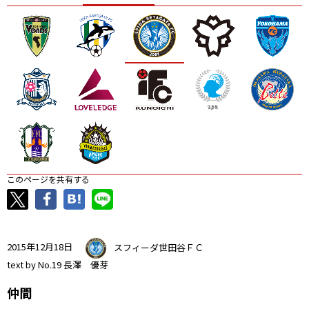
ニッパツ
名古屋
静岡
愛媛Ｌ
このページを共有する
2015年12月18日
スフィーダ世田谷ＦＣ
text by No.19 長澤 優芽
仲間