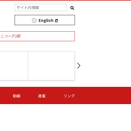
English
しこリーグ2部
第16節 09/05 (土) 15:00
第
ニッパツ
-
ニッパツ
名古屋
/06 (日) 15:00
第16節 09/06 (日) 15:00
第16節 09/05 (土) 15:00
第
動画
連載
リンク
オリプリ
津山
ニッパツ
-
-
-
Ｓ日体大
湯郷ベル
オルカ
ニッパツ
名古屋