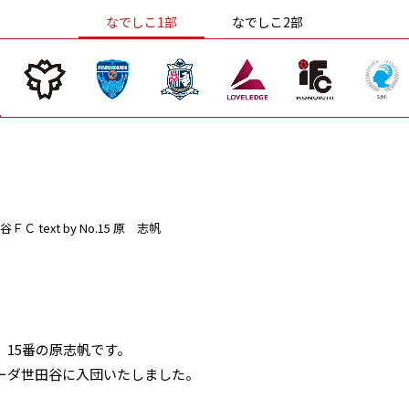
なでしこ1部
なでしこ2部
谷ＦＣ
text by No.15 原 志帆
15番の原志帆です。
ーダ世田谷に入団いたしました。