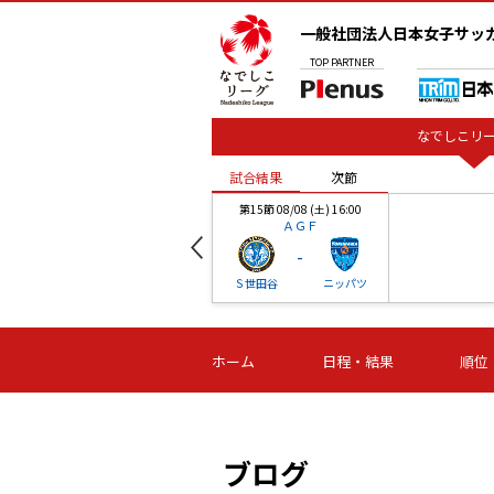
一般社団法人日本女子サッ
TOP
PARTNER
なでしこリー
試合結果
次節
00
第15節 08/08 (土) 16:00
ＡＧＦ
-
ベル
Ｓ世田谷
ニッパツ
試合結果
次節
00
第16節 09/06 (日) 15:00
第16節 09/05 (土) 15:00
第16節 09/05 (
ホーム
日程・結果
順位
津山
ニッパツ
石人の
-
-
-
体大
湯郷ベル
オルカ
ニッパツ
名古屋
静岡
ブログ