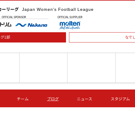
カーリーグ
Japan Women's Football League
OFFICIAL
SPONSOR
OFFICIAL
SUPPLIER
グ1部
なで
土) 15:00
第16節 09/05 (土) 16:00
第16節 09/05 (土) 17:00
第16節 09
チーム
ブログ
ニュース
スタジアム
星
ＡＧＦ
いちご
-
-
愛媛Ｌ
Ｓ世田谷
伊賀ＦＣ
ヴィアマ
Ａハリマ
Ｖ市原Ｌ