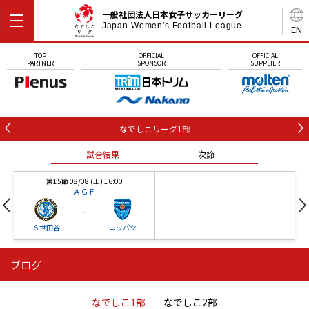
一般社団法人日本女子サッカーリーグ
Japan Women's Football League
EN
TOP
OFFICIAL
OFFICIAL
PARTNER
SPONSOR
SUPPLIER
なでしこリーグ1部
試合結果
次節
第15節 08/08 (土) 16:00
ＡＧＦ
-
Ｓ世田谷
ニッパツ
ブログ
第16節 09/05 (土) 15:00
第16節 09/05 (土) 15:00
試合結果
次節
ニッパツ
石人の星
-
-
なでしこ1部
なでしこ2部