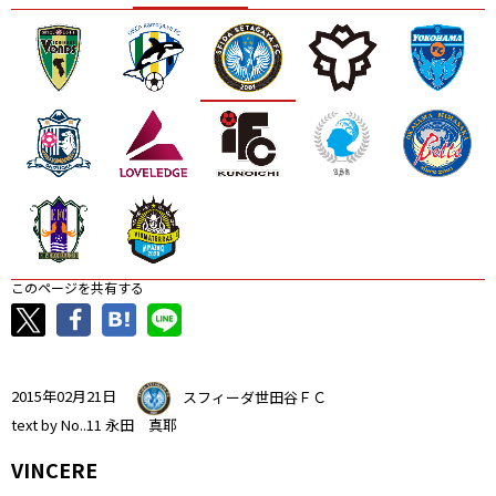
ニッパツ
名古屋
静岡
愛媛Ｌ
このページを共有する
2015年02月21日
スフィーダ世田谷ＦＣ
text by No..11 永田 真耶
VINCERE