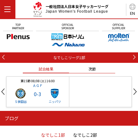
一般社団法人日本女子サッカーリーグ
Japan Women's Football League
EN
TOP
OFFICIAL
OFFICIAL
PARTNER
SPONSOR
SUPPLIER
なでしこリーグ1部
試合結果
次節
第15節 08/08 (土) 16:00
ＡＧＦ
0
-
3
Ｓ世田谷
ニッパツ
ブログ
第16節 09/05 (土) 15:00
第16節 09/05 (土) 15:00
試合結果
次節
ニッパツ
石人の星
-
-
なでしこ1部
なでしこ2部