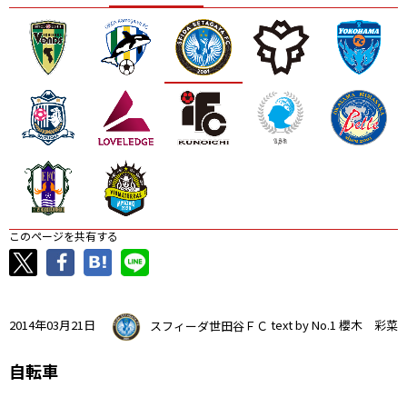
ニッパツ
名古屋
静岡
愛媛Ｌ
このページを共有する
2014年03月21日
スフィーダ世田谷ＦＣ
text by No.1 櫻木 彩菜
自転車