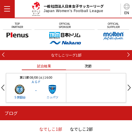
一般社団法人日本女子サッカーリーグ
Japan Women's Football League
EN
TOP
OFFICIAL
OFFICIAL
PARTNER
SPONSOR
SUPPLIER
なでしこリーグ1部
試合結果
次節
第15節 08/08 (土) 16:00
ＡＧＦ
-
Ｓ世田谷
ニッパツ
ブログ
第16節 09/05 (土) 15:00
第16節 09/05 (土) 15:00
試合結果
次節
ニッパツ
石人の星
-
-
なでしこ1部
なでしこ2部