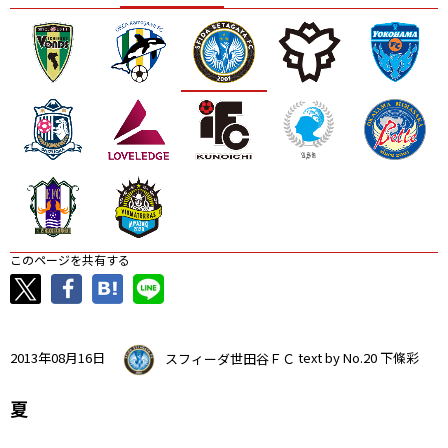
ニッパツ
名古屋
静岡
愛媛Ｌ
このページを共有する
2013年08月16日
スフィーダ世田谷ＦＣ
text by No.20 下條彩
夏