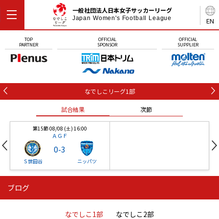
一般社団法人日本女子サッカーリーグ
Japan Women's Football League
EN
TOP
OFFICIAL
OFFICIAL
PARTNER
SPONSOR
SUPPLIER
なでしこリーグ1部
試合結果
次節
第15節 08/08 (土) 16:00
ＡＧＦ
0
-
3
Ｓ世田谷
ニッパツ
ブログ
第16節 09/05 (土) 15:00
第16節 09/05 (土) 15:00
試合結果
次節
ニッパツ
石人の星
-
-
なでしこ1部
なでしこ2部