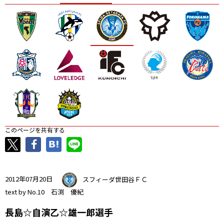
ニッパツ
名古屋
静岡
愛媛Ｌ
このページを共有する
2012年07月20日
スフィーダ世田谷ＦＣ
text by No.10 石渕 優紀
長島☆自演乙☆雄一郎選手