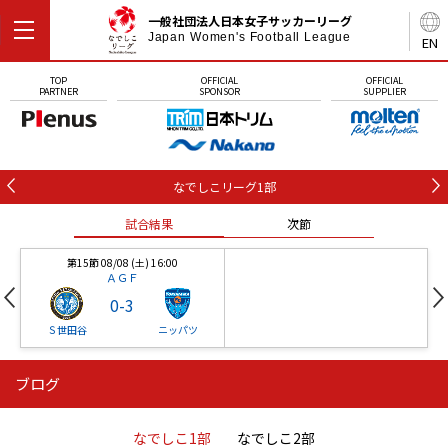
一般社団法人日本女子サッカーリーグ
Japan Women's Football League
EN
TOP
OFFICIAL
OFFICIAL
PARTNER
SPONSOR
SUPPLIER
なでしこリーグ1部
試合結果
次節
第15節 08/08 (土) 16:00
ＡＧＦ
0
-
3
Ｓ世田谷
ニッパツ
ブログ
第16節 09/05 (土) 15:00
第16節 09/05 (土) 15:00
試合結果
次節
ニッパツ
石人の星
-
-
なでしこ1部
なでしこ2部