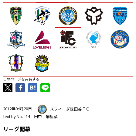
ニッパツ
名古屋
静岡
愛媛Ｌ
このページを共有する
2012年04月20日
スフィーダ世田谷ＦＣ
text by No．14 田中 麻里菜
リーグ開幕