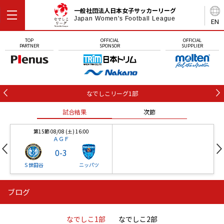
一般社団法人日本女子サッカーリーグ
Japan Women's Football League
EN
TOP
OFFICIAL
OFFICIAL
PARTNER
SPONSOR
SUPPLIER
なでしこリーグ1部
試合結果
次節
第15節 08/08 (土) 16:00
ＡＧＦ
0
-
3
Ｓ世田谷
ニッパツ
ブログ
第16節 09/05 (土) 15:00
第16節 09/05 (土) 15:00
試合結果
次節
ニッパツ
石人の星
-
-
なでしこ1部
なでしこ2部