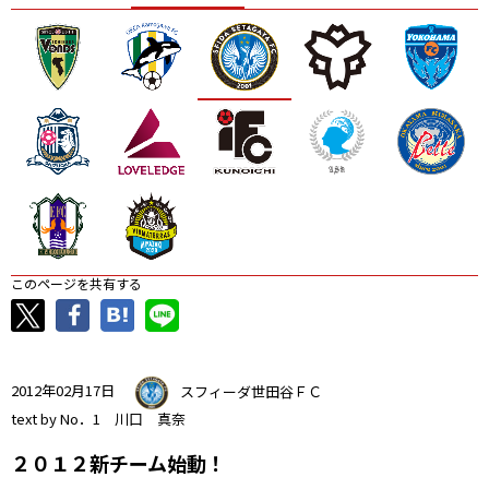
ニッパツ
名古屋
静岡
愛媛Ｌ
このページを共有する
2012年02月17日
スフィーダ世田谷ＦＣ
text by No．1 川口 真奈
２０１２新チーム始動！