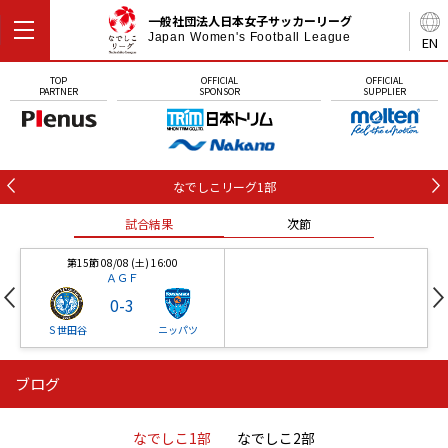
一般社団法人日本女子サッカーリーグ
Japan Women's Football League
EN
TOP
OFFICIAL
OFFICIAL
PARTNER
SPONSOR
SUPPLIER
なでしこリーグ1部
試合結果
次節
第15節 08/08 (土) 16:00
ＡＧＦ
0
-
3
Ｓ世田谷
ニッパツ
ブログ
第16節 09/05 (土) 15:00
第16節 09/05 (土) 15:00
試合結果
次節
ニッパツ
石人の星
-
-
なでしこ1部
なでしこ2部