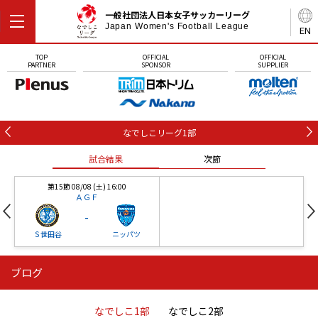
一般社団法人日本女子サッカーリーグ
Japan Women's Football League
EN
TOP
OFFICIAL
OFFICIAL
PARTNER
SPONSOR
SUPPLIER
なでしこリーグ1部
試合結果
次節
第15節 08/08 (土) 16:00
ＡＧＦ
-
Ｓ世田谷
ニッパツ
ブログ
第16節 09/05 (土) 15:00
第16節 09/05 (土) 15:00
試合結果
次節
ニッパツ
石人の星
-
-
なでしこ1部
なでしこ2部