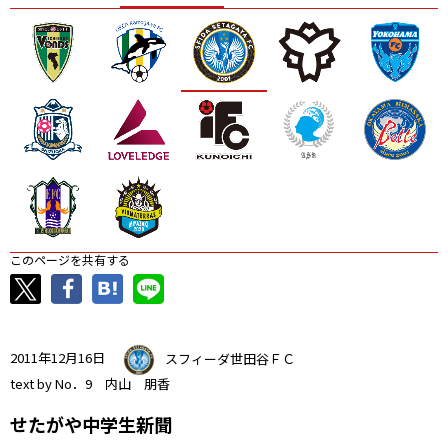
ニッパツ
名古屋
静岡
愛媛Ｌ
このページを共有する
2011年12月16日
スフィーダ世田谷ＦＣ
text by No．9 内山 朋香
せたがや中学生新聞