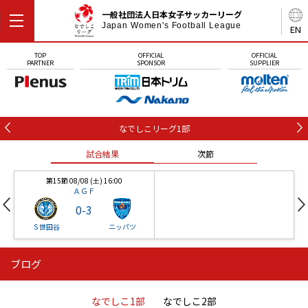
一般社団法人日本女子サッカーリーグ
Japan Women's Football League
EN
TOP
OFFICIAL
OFFICIAL
PARTNER
SPONSOR
SUPPLIER
なでしこリーグ1部
試合結果
次節
第15節 08/08 (土) 16:00
ＡＧＦ
0
-
3
Ｓ世田谷
ニッパツ
ブログ
第16節 09/05 (土) 15:00
第16節 09/05 (土) 15:00
試合結果
次節
ニッパツ
石人の星
-
-
なでしこ1部
なでしこ2部