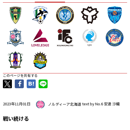
ニッパツ
名古屋
静岡
愛媛Ｌ
このページを共有する
2023年11月01日
ノルディーア北海道
text by No.6 安達 沙織
戦い続ける