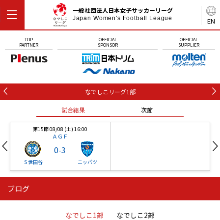
一般社団法人日本女子サッカーリーグ
Japan Women's Football League
EN
TOP
OFFICIAL
OFFICIAL
PARTNER
SPONSOR
SUPPLIER
なでしこリーグ1部
試合結果
次節
第15節 08/08 (土) 16:00
ＡＧＦ
0
-
3
Ｓ世田谷
ニッパツ
ブログ
第16節 09/05 (土) 15:00
第16節 09/05 (土) 15:00
試合結果
次節
ニッパツ
石人の星
-
-
なでしこ1部
なでしこ2部