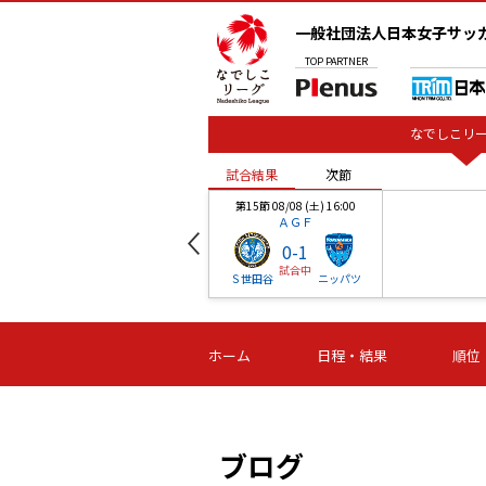
一般社団法人日本女子サッ
TOP
PARTNER
なでしこリー
試合結果
次節
00
第15節 08/08 (土) 16:00
ＡＧＦ
0
-
1
試合中
ベル
Ｓ世田谷
ニッパツ
試合結果
次節
00
第16節 09/06 (日) 15:00
第16節 09/05 (土) 15:00
第16節 09/05 (
ホーム
日程・結果
順位
津山
ニッパツ
石人の
-
-
-
体大
湯郷ベル
オルカ
ニッパツ
名古屋
静岡
ブログ