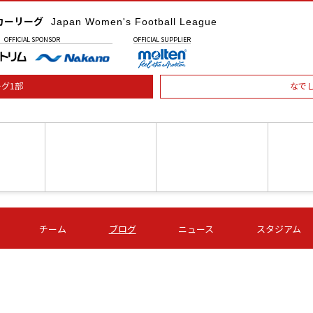
カーリーグ
Japan Women's Football League
OFFICIAL
SPONSOR
OFFICIAL
SUPPLIER
グ1部
なで
土) 15:00
第16節 09/05 (土) 16:00
第16節 09/05 (土) 17:00
第16節 09
チーム
ブログ
ニュース
スタジアム
星
ＡＧＦ
いちご
-
-
愛媛Ｌ
Ｓ世田谷
伊賀ＦＣ
ヴィアマ
Ａハリマ
Ｖ市原Ｌ