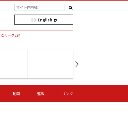
English
しこリーグ2部
第16節 09/05 (土) 15:00
第
ニッパツ
-
ニッパツ
名古屋
/06 (日) 15:00
第16節 09/06 (日) 15:00
第16節 09/05 (土) 15:00
第
動画
連載
リンク
オリプリ
津山
ニッパツ
-
-
-
Ｓ日体大
湯郷ベル
オルカ
ニッパツ
名古屋