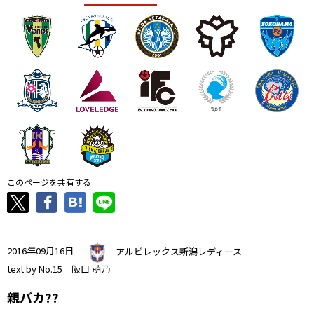
ニッパツ
名古屋
静岡
愛媛Ｌ
このページを共有する
2016年09月16日
アルビレックス新潟レディース
text by No.15 阪口 萌乃
親バカ??