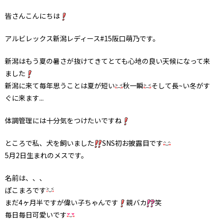
皆さんこんにちは
アルビレックス新潟レディース#15阪口萌乃です。
新潟はもう夏の暑さが抜けてきてとても心地の良い天候になって来
ました
新潟に来て毎年思うことは夏が短い
秋一瞬
そして長~い冬がす
ぐに来ます...
体調管理には十分気をつけたいですね
ところで私、犬を飼いました
SNS初お披露目です
5月2日生まれのメスです。
名前は、、、
ぽこまろです
まだ4ヶ月半ですが偉い子ちゃんです
親バカ
笑
毎日毎日可愛いです