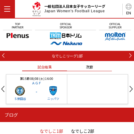
一般社団法人日本女子サッカーリーグ
Japan Women's Football League
EN
TOP
OFFICIAL
OFFICIAL
PARTNER
SPONSOR
SUPPLIER
なでしこリーグ1部
試合結果
次節
第15節 08/08 (土) 16:00
ＡＧＦ
-
Ｓ世田谷
ニッパツ
ブログ
第16節 09/05 (土) 15:00
第16節 09/05 (土) 15:00
試合結果
次節
ニッパツ
石人の星
-
-
なでしこ1部
なでしこ2部