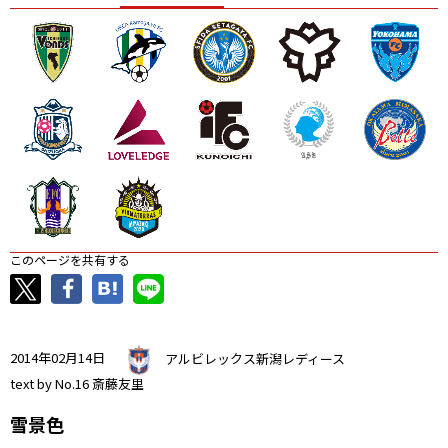
ニッパツ
名古屋
静岡
愛媛Ｌ
このページを共有する
2014年02月14日
アルビレックス新潟レディース
text by No.16 斎藤友里
雪景色