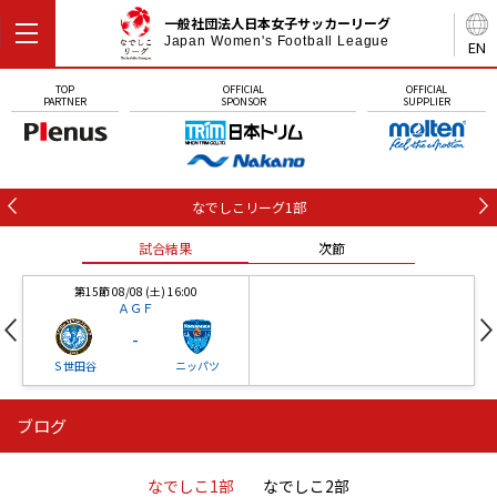
一般社団法人日本女子サッカーリーグ
Japan Women's Football League
EN
TOP
OFFICIAL
OFFICIAL
PARTNER
SPONSOR
SUPPLIER
なでしこリーグ1部
試合結果
次節
第15節 08/08 (土) 16:00
ＡＧＦ
-
Ｓ世田谷
ニッパツ
ブログ
第16節 09/05 (土) 15:00
第16節 09/05 (土) 15:00
試合結果
次節
ニッパツ
石人の星
-
-
なでしこ1部
なでしこ2部