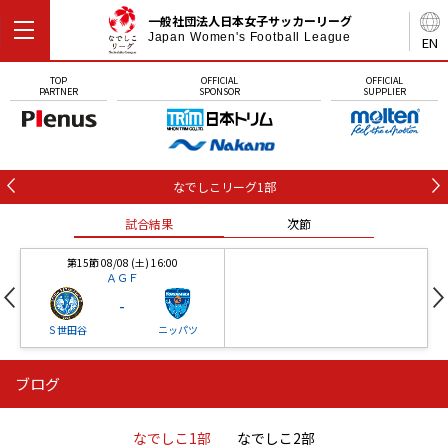
一般社団法人日本女子サッカーリーグ
Japan Women's Football League
EN
TOP
OFFICIAL
OFFICIAL
PARTNER
SPONSOR
SUPPLIER
なでしこリーグ1部
試合結果
次節
第15節 08/08 (土) 16:00
ＡＧＦ
-
Ｓ世田谷
ニッパツ
ブログ
第16節 09/05 (土) 15:00
第16節 09/05 (土) 15:00
試合結果
次節
ニッパツ
石人の星
-
-
なでしこ1部
なでしこ2部