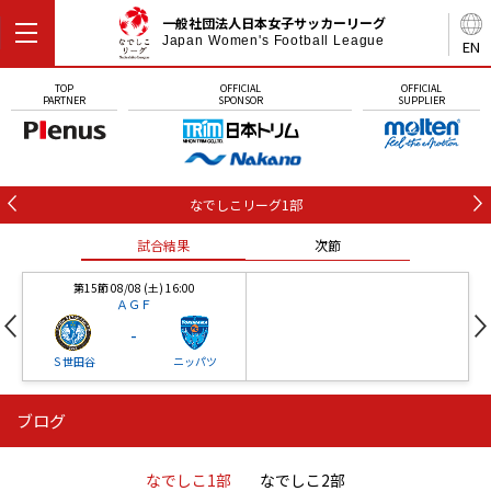
一般社団法人日本女子サッカーリーグ
Japan Women's Football League
EN
TOP
OFFICIAL
OFFICIAL
PARTNER
SPONSOR
SUPPLIER
なでしこリーグ1部
試合結果
次節
第15節 08/08 (土) 16:00
ＡＧＦ
-
Ｓ世田谷
ニッパツ
ブログ
第16節 09/05 (土) 15:00
第16節 09/05 (土) 15:00
試合結果
次節
ニッパツ
石人の星
-
-
なでしこ1部
なでしこ2部