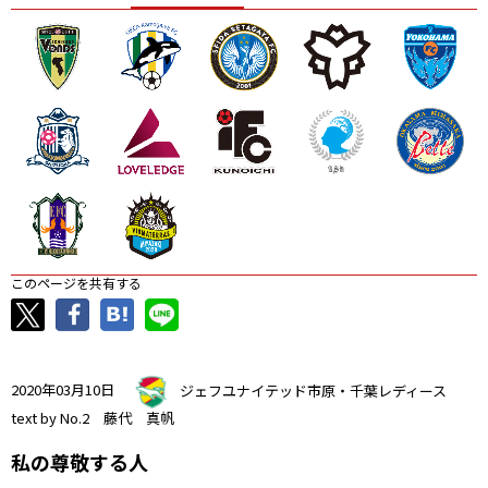
ニッパツ
名古屋
静岡
愛媛Ｌ
このページを共有する
2020年03月10日
ジェフユナイテッド市原・千葉レディース
text by No.2 藤代 真帆
私の尊敬する人