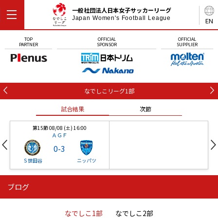
一般社団法人日本女子サッカーリーグ
Japan Women's Football League
EN
TOP
OFFICIAL
OFFICIAL
PARTNER
SPONSOR
SUPPLIER
なでしこリーグ1部
試合結果
次節
第15節 08/08 (土) 16:00
ＡＧＦ
0
-
3
Ｓ世田谷
ニッパツ
ブログ
第16節 09/05 (土) 15:00
第16節 09/05 (土) 15:00
試合結果
次節
ニッパツ
石人の星
-
-
なでしこ1部
なでしこ2部