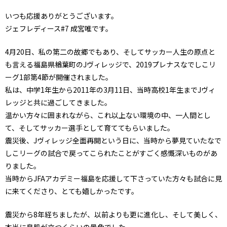
いつも応援ありがとうございます。
ジェフレディース#7 成宮唯です。
4月20日、私の第二の故郷でもあり、そしてサッカー人生の原点と
も言える福島県楢葉町のJヴィレッジで、2019プレナスなでしこリ
ーグ1部第4節が開催されました。
私は、中学1年生から2011年の3月11日、当時高校1年生までJヴィ
レッジと共に過ごしてきました。
温かい方々に囲まれながら、これ以上ない環境の中、一人間とし
て、そしてサッカー選手として育ててもらいました。
震災後、Jヴィレッジ全面再開という日に、当時から夢見ていたなで
しこリーグの試合で戻ってこられたことがすごく感慨深いものがあ
りました。
当時からJFAアカデミー福島を応援して下さっていた方々も試合に見
に来てくださり、とても嬉しかったです。
震災から8年経ちましたが、以前よりも更に進化し、そして美しく、
本当に鳥肌が立つくらいの景色でした。