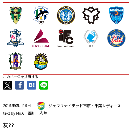
ニッパツ
名古屋
静岡
愛媛Ｌ
このページを共有する
2019年05月19日
ジェフユナイテッド市原・千葉レディース
text by No.6 西川 彩華
友??