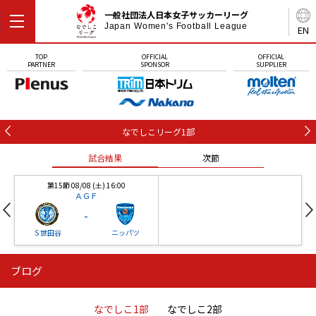
一般社団法人日本女子サッカーリーグ
Japan Women's Football League
EN
TOP
OFFICIAL
OFFICIAL
PARTNER
SPONSOR
SUPPLIER
なでしこリーグ1部
試合結果
次節
第15節 08/08 (土) 16:00
ＡＧＦ
-
Ｓ世田谷
ニッパツ
ブログ
第16節 09/05 (土) 15:00
第16節 09/05 (土) 15:00
試合結果
次節
ニッパツ
石人の星
-
-
なでしこ1部
なでしこ2部