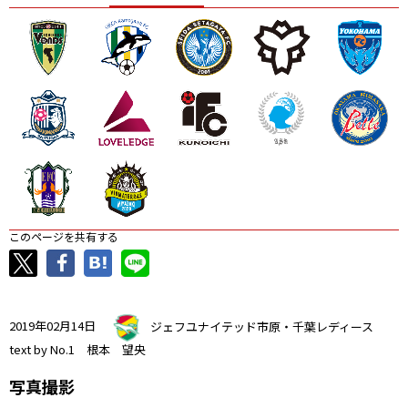
ニッパツ
名古屋
静岡
愛媛Ｌ
このページを共有する
2019年02月14日
ジェフユナイテッド市原・千葉レディース
text by No.1 根本 望央
写真撮影