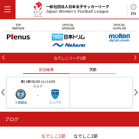
一般社団法人日本女子サッカーリーグ
Japan Women's Football League
EN
TOP
OFFICIAL
OFFICIAL
PARTNER
SPONSOR
SUPPLIER
なでしこリーグ1部
試合結果
次節
第15節 08/08 (土) 16:00
ＡＧＦ
-
Ｓ世田谷
ニッパツ
ブログ
第16節 09/05 (土) 15:00
第16節 09/05 (土) 15:00
試合結果
次節
ニッパツ
石人の星
-
-
なでしこ1部
なでしこ2部