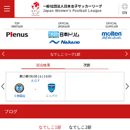
一般社団法人日本女子サッカーリーグ
Japan Women's Football League
EN
TOP
OFFICIAL
OFFICIAL
PARTNER
SPONSOR
SUPPLIER
なでしこリーグ1部
試合結果
次節
第15節 08/08 (土) 16:00
ＡＧＦ
-
Ｓ世田谷
ニッパツ
ブログ
第16節 09/05 (土) 15:00
第16節 09/05 (土) 15:00
試合結果
次節
ニッパツ
石人の星
-
-
なでしこ1部
なでしこ2部