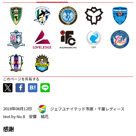
ニッパツ
名古屋
静岡
愛媛Ｌ
このページを共有する
2018年06月12日
ジェフユナイテッド市原・千葉レディース
text by No.8 安齋 結花
感謝