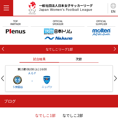
一般社団法人日本女子サッカーリーグ
Japan Women's Football League
EN
TOP
OFFICIAL
OFFICIAL
PARTNER
SPONSOR
SUPPLIER
なでしこリーグ1部
試合結果
次節
第15節 08/08 (土) 16:00
ＡＧＦ
-
Ｓ世田谷
ニッパツ
ブログ
第16節 09/05 (土) 15:00
第16節 09/05 (土) 15:00
試合結果
次節
ニッパツ
石人の星
-
-
なでしこ1部
なでしこ2部