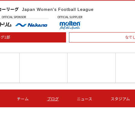
カーリーグ
Japan Women's Football League
OFFICIAL
SPONSOR
OFFICIAL
SUPPLIER
グ1部
なで
土) 15:00
第16節 09/05 (土) 16:00
第16節 09/05 (土) 17:00
第16節 09
チーム
ブログ
ニュース
スタジアム
星
ＡＧＦ
いちご
-
-
愛媛Ｌ
Ｓ世田谷
伊賀ＦＣ
ヴィアマ
Ａハリマ
Ｖ市原Ｌ