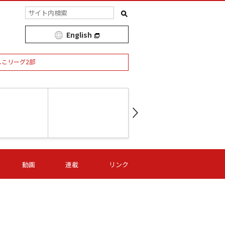
English
しこリーグ2部
第16節 09/05 (土) 15:00
第
ニッパツ
-
ニッパツ
名古屋
/06 (日) 15:00
第16節 09/06 (日) 15:00
第16節 09/05 (土) 15:00
第
動画
連載
リンク
オリプリ
津山
ニッパツ
-
-
-
Ｓ日体大
湯郷ベル
オルカ
ニッパツ
名古屋