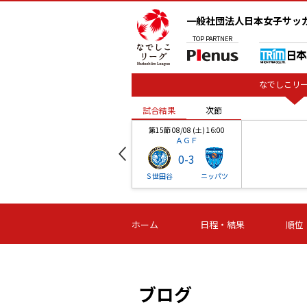
一般社団法人日本女子サッ
TOP
PARTNER
なでしこリー
試合結果
次節
00
第15節 08/08 (土) 16:00
ＡＧＦ
0
-
3
ベル
Ｓ世田谷
ニッパツ
試合結果
次節
00
第16節 09/06 (日) 15:00
第16節 09/05 (土) 15:00
第16節 09/05 (
ホーム
日程・結果
順位
津山
ニッパツ
石人の
-
-
-
体大
湯郷ベル
オルカ
ニッパツ
名古屋
静岡
ブログ