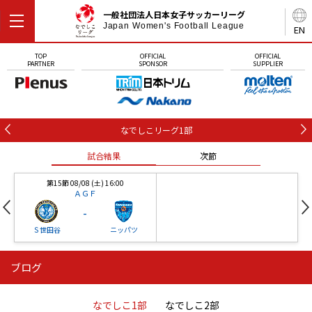
一般社団法人日本女子サッカーリーグ
Japan Women's Football League
EN
TOP
OFFICIAL
OFFICIAL
PARTNER
SPONSOR
SUPPLIER
なでしこリーグ1部
試合結果
次節
第15節 08/08 (土) 16:00
ＡＧＦ
-
Ｓ世田谷
ニッパツ
ブログ
第16節 09/05 (土) 15:00
第16節 09/05 (土) 15:00
試合結果
次節
ニッパツ
石人の星
-
-
なでしこ1部
なでしこ2部