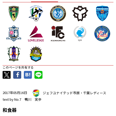
ニッパツ
名古屋
静岡
愛媛Ｌ
このページを共有する
2017年05月16日
ジェフユナイテッド市原・千葉レディース
text by No.7 鴨川 実歩
和食器