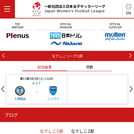
一般社団法人日本女子サッカーリーグ
Japan Women's Football League
EN
TOP
OFFICIAL
OFFICIAL
PARTNER
SPONSOR
SUPPLIER
なでしこリーグ1部
試合結果
次節
第15節 08/08 (土) 16:00
ＡＧＦ
-
Ｓ世田谷
ニッパツ
ブログ
第16節 09/05 (土) 15:00
第16節 09/05 (土) 15:00
試合結果
次節
ニッパツ
石人の星
-
-
なでしこ1部
なでしこ2部