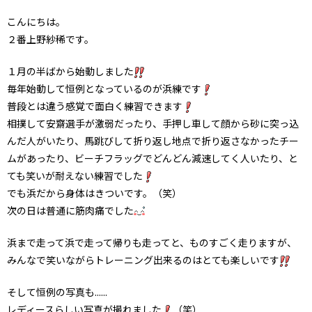
こんにちは。
２番上野紗稀です。
１月の半ばから始動しました
毎年始動して恒例となっているのが浜練です
普段とは違う感覚で面白く練習できます
相撲して安齋選手が激弱だったり、手押し車して顔から砂に突っ込
んだ人がいたり、馬跳びして折り返し地点で折り返さなかったチー
ムがあったり、ビーチフラッグでどんどん減速してく人いたり、と
ても笑いが耐えない練習でした
でも浜だから身体はきついです。（笑）
次の日は普通に筋肉痛でした
浜まで走って浜で走って帰りも走ってと、ものすごく走りますが、
みんなで笑いながらトレーニング出来るのはとても楽しいです
そして恒例の写真も......
レディースらしい写真が撮れました
（笑）