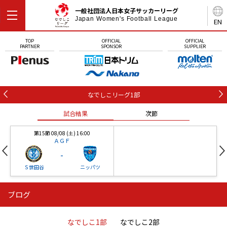
一般社団法人日本女子サッカーリーグ
Japan Women's Football League
EN
TOP
OFFICIAL
OFFICIAL
PARTNER
SPONSOR
SUPPLIER
なでしこリーグ1部
試合結果
次節
第15節 08/08 (土) 16:00
ＡＧＦ
-
Ｓ世田谷
ニッパツ
ブログ
第16節 09/05 (土) 15:00
第16節 09/05 (土) 15:00
試合結果
次節
ニッパツ
石人の星
-
-
なでしこ1部
なでしこ2部