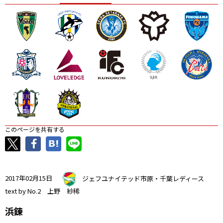
ニッパツ
名古屋
静岡
愛媛Ｌ
このページを共有する
2017年02月15日
ジェフユナイテッド市原・千葉レディース
text by No.2 上野 紗稀
浜錬