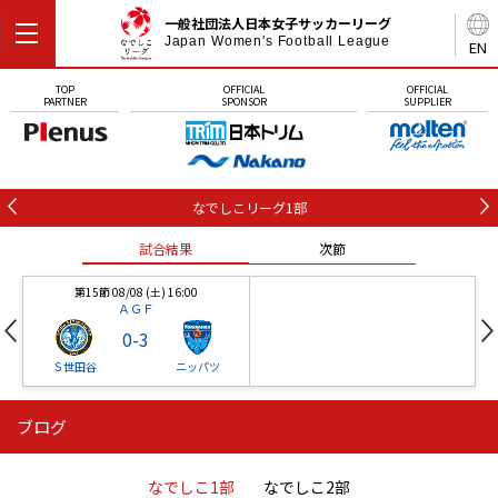
一般社団法人日本女子サッカーリーグ
Japan Women's Football League
EN
TOP
OFFICIAL
OFFICIAL
PARTNER
SPONSOR
SUPPLIER
なでしこリーグ1部
試合結果
次節
第15節 08/08 (土) 16:00
ＡＧＦ
0
-
3
Ｓ世田谷
ニッパツ
ブログ
第16節 09/05 (土) 15:00
第16節 09/05 (土) 15:00
試合結果
次節
ニッパツ
石人の星
-
-
なでしこ1部
なでしこ2部