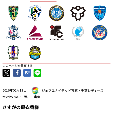
ニッパツ
名古屋
静岡
愛媛Ｌ
このページを共有する
2016年05月13日
ジェフユナイテッド市原・千葉レディース
text by No.7 鴨川 実歩
さすがの優衣香様