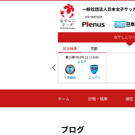
一般社団法人日本女子サッ
TOP
PARTNER
なでしこリー
試合結果
次節
00
第15節 08/08 (土) 16:00
ＡＧＦ
-
ベル
Ｓ世田谷
ニッパツ
試合結果
次節
00
第16節 09/06 (日) 15:00
第16節 09/05 (土) 15:00
第16節 09/05 (
ホーム
日程・結果
順位
津山
ニッパツ
石人の
-
-
-
体大
湯郷ベル
オルカ
ニッパツ
名古屋
静岡
ブログ