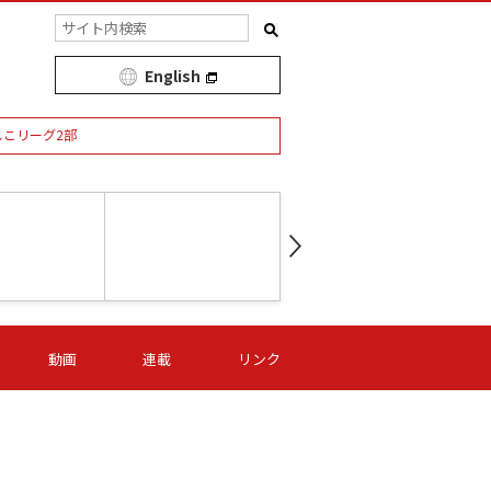
English
しこリーグ2部
第16節 09/05 (土) 15:00
第
ニッパツ
-
ニッパツ
名古屋
/06 (日) 15:00
第16節 09/06 (日) 15:00
第16節 09/05 (土) 15:00
第
動画
連載
リンク
オリプリ
津山
ニッパツ
-
-
-
Ｓ日体大
湯郷ベル
オルカ
ニッパツ
名古屋