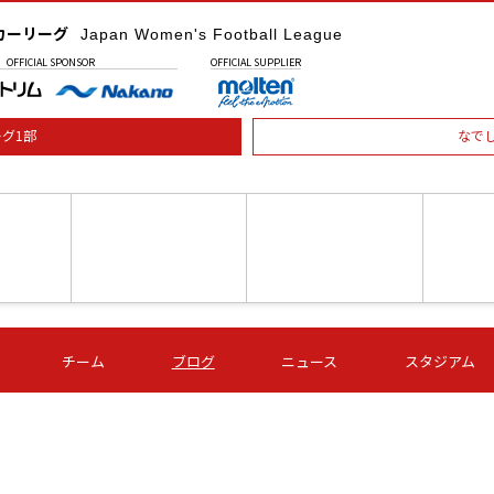
カーリーグ
Japan Women's Football League
OFFICIAL
SPONSOR
OFFICIAL
SUPPLIER
グ1部
なで
土) 15:00
第16節 09/05 (土) 16:00
第16節 09/05 (土) 17:00
第16節 09
チーム
ブログ
ニュース
スタジアム
星
ＡＧＦ
いちご
-
-
愛媛Ｌ
Ｓ世田谷
伊賀ＦＣ
ヴィアマ
Ａハリマ
Ｖ市原Ｌ