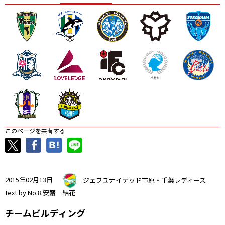
ニッパツ
名古屋
静岡
愛媛Ｌ
このページを共有する
2015年02月13日
ジェフユナイテッド市原・千葉レディース
text by No.8 安齋 結花
チームビルディング