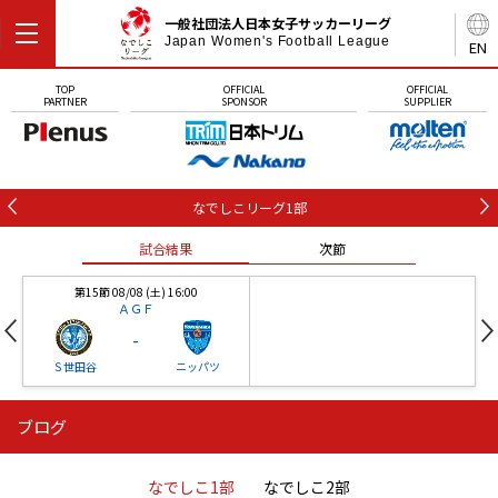
一般社団法人日本女子サッカーリーグ
Japan Women's Football League
EN
TOP
OFFICIAL
OFFICIAL
PARTNER
SPONSOR
SUPPLIER
なでしこリーグ1部
試合結果
次節
第15節 08/08 (土) 16:00
ＡＧＦ
-
Ｓ世田谷
ニッパツ
ブログ
第16節 09/05 (土) 15:00
第16節 09/05 (土) 15:00
試合結果
次節
ニッパツ
石人の星
-
-
なでしこ1部
なでしこ2部