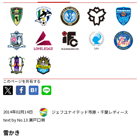
ニッパツ
名古屋
静岡
愛媛Ｌ
このページを共有する
2014年02月14日
ジェフユナイテッド市原・千葉レディース
text by No.13 瀬戸口梢
雪かき