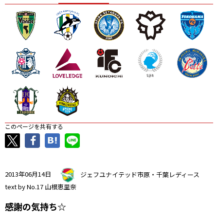
ニッパツ
名古屋
静岡
愛媛Ｌ
このページを共有する
2013年06月14日
ジェフユナイテッド市原・千葉レディース
text by No.17 山根恵里奈
感謝の気持ち☆