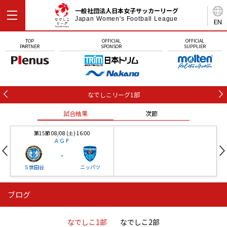
一般社団法人日本女子サッカーリーグ
Japan Women's Football League
EN
TOP
OFFICIAL
OFFICIAL
PARTNER
SPONSOR
SUPPLIER
なでしこリーグ1部
試合結果
次節
第15節 08/08 (土) 16:00
ＡＧＦ
-
Ｓ世田谷
ニッパツ
ブログ
第16節 09/05 (土) 15:00
第16節 09/05 (土) 15:00
試合結果
次節
ニッパツ
石人の星
-
-
なでしこ1部
なでしこ2部