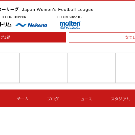
カーリーグ
Japan Women's Football League
OFFICIAL
SPONSOR
OFFICIAL
SUPPLIER
グ1部
なで
土) 15:00
第16節 09/05 (土) 16:00
第16節 09/05 (土) 17:00
第16節 09
チーム
ブログ
ニュース
スタジアム
星
ＡＧＦ
いちご
-
-
愛媛Ｌ
Ｓ世田谷
伊賀ＦＣ
ヴィアマ
Ａハリマ
Ｖ市原Ｌ