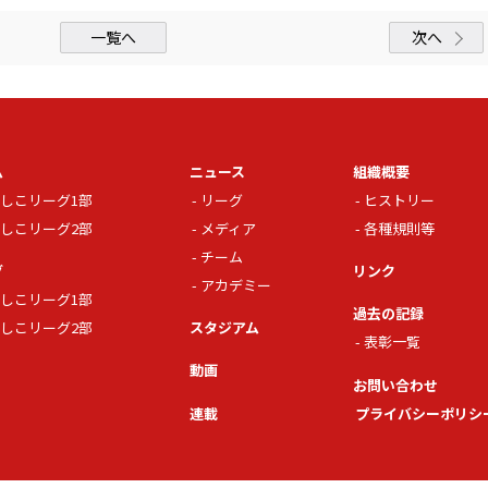
一覧へ
次へ
ム
ニュース
組織概要
しこリーグ1部
リーグ
ヒストリー
しこリーグ2部
メディア
各種規則等
チーム
グ
リンク
アカデミー
しこリーグ1部
過去の記録
しこリーグ2部
スタジアム
表彰一覧
動画
お問い合わせ
連載
プライバシーポリシ