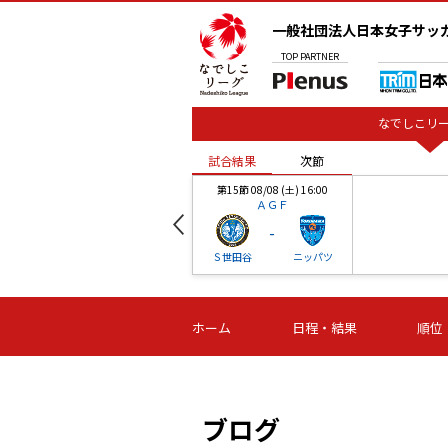
一般社団法人日本女子サッ
TOP
PARTNER
なでしこリー
試合結果
次節
00
第15節 08/08 (土) 16:00
ＡＧＦ
-
ベル
Ｓ世田谷
ニッパツ
試合結果
次節
00
第16節 09/06 (日) 15:00
第16節 09/05 (土) 15:00
第16節 09/05 (
ホーム
日程・結果
順位
津山
ニッパツ
石人の
-
-
-
体大
湯郷ベル
オルカ
ニッパツ
名古屋
静岡
ブログ