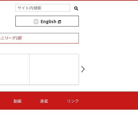
English
しこリーグ2部
第16節 09/05 (土) 15:00
第
ニッパツ
-
ニッパツ
名古屋
/06 (日) 15:00
第16節 09/06 (日) 15:00
第16節 09/05 (土) 15:00
第
動画
連載
リンク
オリプリ
津山
ニッパツ
-
-
-
Ｓ日体大
湯郷ベル
オルカ
ニッパツ
名古屋