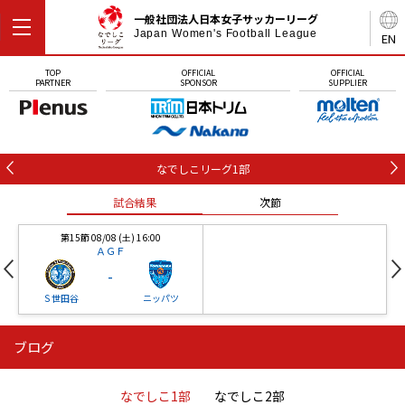
一般社団法人日本女子サッカーリーグ
Japan Women's Football League
EN
TOP
OFFICIAL
OFFICIAL
PARTNER
SPONSOR
SUPPLIER
なでしこリーグ1部
試合結果
次節
第15節 08/08 (土) 16:00
ＡＧＦ
-
Ｓ世田谷
ニッパツ
ブログ
第16節 09/05 (土) 15:00
第16節 09/05 (土) 15:00
試合結果
次節
ニッパツ
石人の星
-
-
なでしこ1部
なでしこ2部