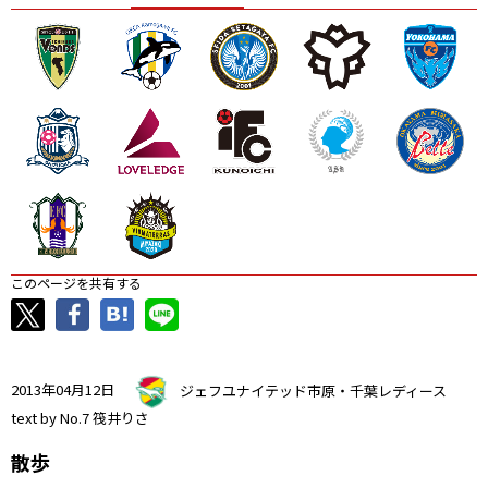
ニッパツ
名古屋
静岡
愛媛Ｌ
このページを共有する
2013年04月12日
ジェフユナイテッド市原・千葉レディース
text by No.7 筏井りさ
散歩