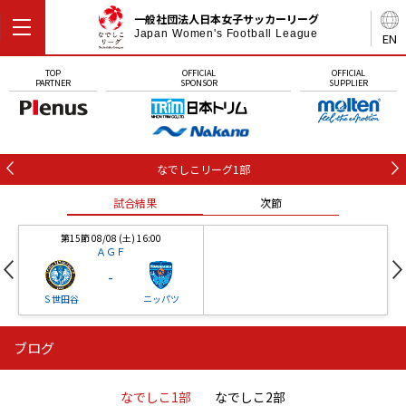
一般社団法人日本女子サッカーリーグ
Japan Women's Football League
EN
TOP
OFFICIAL
OFFICIAL
PARTNER
SPONSOR
SUPPLIER
なでしこリーグ1部
試合結果
次節
第15節 08/08 (土) 16:00
ＡＧＦ
-
Ｓ世田谷
ニッパツ
ブログ
第16節 09/05 (土) 15:00
第16節 09/05 (土) 15:00
試合結果
次節
ニッパツ
石人の星
-
-
なでしこ1部
なでしこ2部