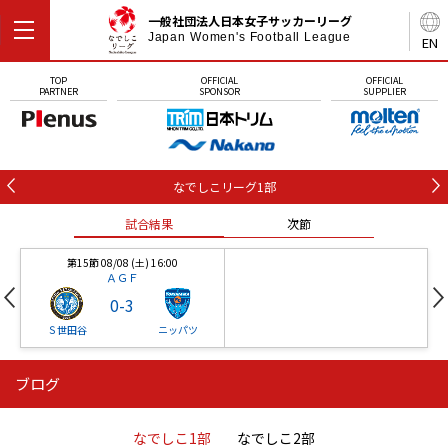
一般社団法人日本女子サッカーリーグ
Japan Women's Football League
EN
TOP
OFFICIAL
OFFICIAL
PARTNER
SPONSOR
SUPPLIER
なでしこリーグ1部
試合結果
次節
第15節 08/08 (土) 16:00
ＡＧＦ
0
-
3
Ｓ世田谷
ニッパツ
ブログ
第16節 09/05 (土) 15:00
第16節 09/05 (土) 15:00
試合結果
次節
ニッパツ
石人の星
-
-
なでしこ1部
なでしこ2部