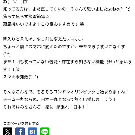
ね(￣▽￣;)笑
知ってる方は、まだ直してないの！？なんて思いましたよねσ(^_^;)
焦らず焦らず節電節電☆
扇風機いいですよ！この夏おすすめです 笑
新入りと言えば、少し前に変えたスマホ...。
ちょっと前にスマホに変えたのですが、未だあまり使いこなせず
(^^;
まだ１回も使っていない機能・存在すら知らない機能...多いと思いま
す！！笑
スマホ未知数(*_*)
そんなこんなで、そろそろロンドンオリンピックも始まりますね！
チーム一丸ならぬ、日本一丸となって熱く応援しましょう！
それではみなさんご一緒に...頑張れ！日本！！
このページを共有する