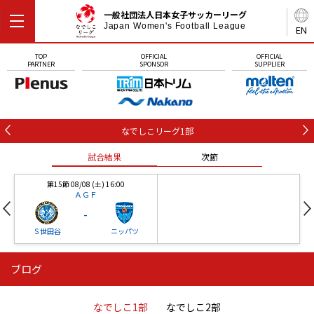
一般社団法人日本女子サッカーリーグ
Japan Women's Football League
EN
TOP
OFFICIAL
OFFICIAL
PARTNER
SPONSOR
SUPPLIER
なでしこリーグ1部
試合結果
次節
第15節 08/08 (土) 16:00
ＡＧＦ
-
Ｓ世田谷
ニッパツ
ブログ
第16節 09/05 (土) 15:00
第16節 09/05 (土) 15:00
試合結果
次節
ニッパツ
石人の星
-
-
なでしこ1部
なでしこ2部