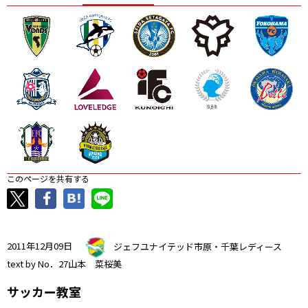
ニッパツ
名古屋
静岡
愛媛Ｌ
このページを共有する
2011年12月09日
ジェフユナイテッド市原・千葉レディース
text by No．27山本 菜桜美
サッカー教室