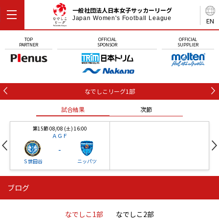
一般社団法人日本女子サッカーリーグ
Japan Women's Football League
EN
TOP
OFFICIAL
OFFICIAL
PARTNER
SPONSOR
SUPPLIER
なでしこリーグ1部
試合結果
次節
第15節 08/08 (土) 16:00
ＡＧＦ
-
Ｓ世田谷
ニッパツ
ブログ
第16節 09/05 (土) 15:00
第16節 09/05 (土) 15:00
試合結果
次節
ニッパツ
石人の星
-
-
なでしこ1部
なでしこ2部