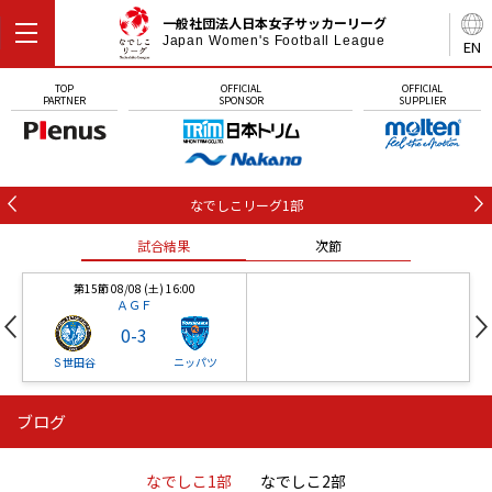
一般社団法人日本女子サッカーリーグ
Japan Women's Football League
EN
TOP
OFFICIAL
OFFICIAL
PARTNER
SPONSOR
SUPPLIER
なでしこリーグ1部
試合結果
次節
第15節 08/08 (土) 16:00
ＡＧＦ
0
-
3
Ｓ世田谷
ニッパツ
ブログ
第16節 09/05 (土) 15:00
第16節 09/05 (土) 15:00
試合結果
次節
ニッパツ
石人の星
-
-
なでしこ1部
なでしこ2部