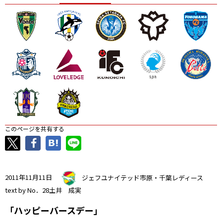
ニッパツ
名古屋
静岡
愛媛Ｌ
このページを共有する
2011年11月11日
ジェフユナイテッド市原・千葉レディース
text by No．28土井 成実
「ハッピーバースデー」