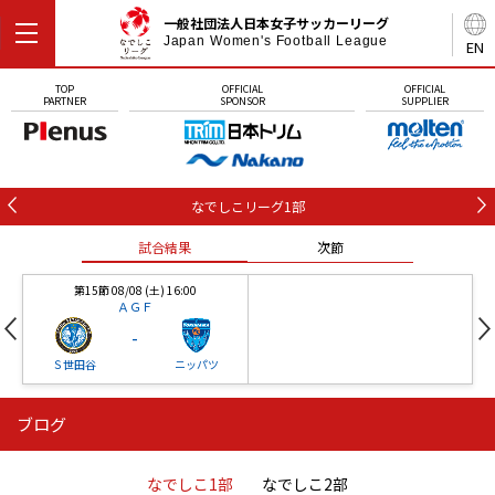
一般社団法人日本女子サッカーリーグ
Japan Women's Football League
EN
TOP
OFFICIAL
OFFICIAL
PARTNER
SPONSOR
SUPPLIER
なでしこリーグ1部
試合結果
次節
第15節 08/08 (土) 16:00
ＡＧＦ
-
Ｓ世田谷
ニッパツ
ブログ
第16節 09/05 (土) 15:00
第16節 09/05 (土) 15:00
試合結果
次節
ニッパツ
石人の星
-
-
なでしこ1部
なでしこ2部