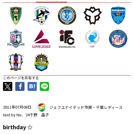
ニッパツ
名古屋
静岡
愛媛Ｌ
このページを共有する
2011年07月08日
ジェフユナイテッド市原・千葉レディース
text by No．24千野 晶子
birthday ☆