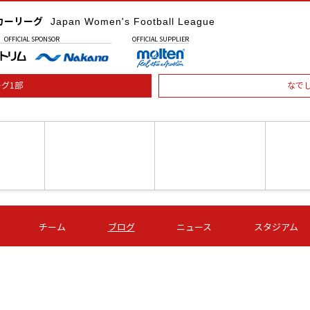
カーリーグ
Japan Women's Football League
OFFICIAL
SPONSOR
OFFICIAL
SUPPLIER
グ1部
なで
土) 15:00
第16節 09/05 (土) 16:00
第16節 09/05 (土) 17:00
第16節 09
チーム
ブログ
ニュース
スタジアム
星
ＡＧＦ
いちご
-
-
愛媛Ｌ
Ｓ世田谷
伊賀ＦＣ
ヴィアマ
Ａハリマ
Ｖ市原Ｌ