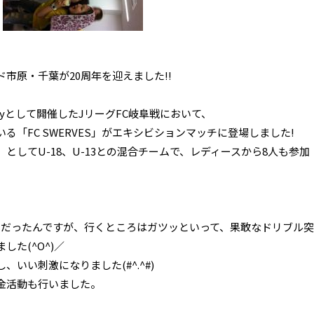
市原・千葉が20周年を迎えました!!
iversaryとして開催したJリーグFC岐阜戦において、
「FC SWERVES」がエキシビションマッチに登場しました!
としてU-18、U-13との混合チームで、レディースから8人も参加
利だったんですが、行くところはガツッといって、果敢なドリブル突
た(^O^)／
いい刺激になりました(#^.^#)
金活動も行いました。