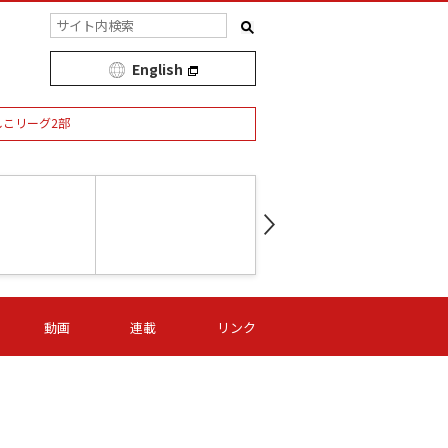
English
しこリーグ2部
第16節 09/05 (土) 15:00
第
ニッパツ
-
ニッパツ
名古屋
/06 (日) 15:00
第16節 09/06 (日) 15:00
第16節 09/05 (土) 15:00
第
動画
連載
リンク
オリプリ
津山
ニッパツ
-
-
-
Ｓ日体大
湯郷ベル
オルカ
ニッパツ
名古屋