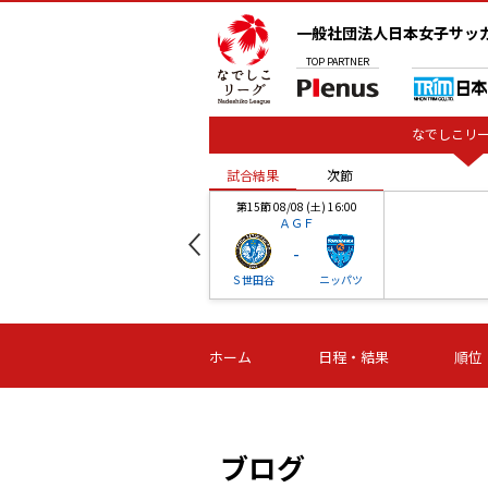
一般社団法人日本女子サッ
TOP
PARTNER
なでしこリー
試合結果
次節
00
第15節 08/08 (土) 16:00
ＡＧＦ
-
ベル
Ｓ世田谷
ニッパツ
試合結果
次節
00
第16節 09/06 (日) 15:00
第16節 09/05 (土) 15:00
第16節 09/05 (
ホーム
日程・結果
順位
津山
ニッパツ
石人の
-
-
-
体大
湯郷ベル
オルカ
ニッパツ
名古屋
静岡
ブログ