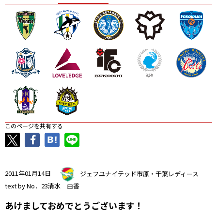
ニッパツ
名古屋
静岡
愛媛Ｌ
このページを共有する
2011年01月14日
ジェフユナイテッド市原・千葉レディース
text by No．23清水 由香
あけましておめでとうございます！