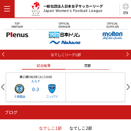
一般社団法人日本女子サッカーリーグ
Japan Women's Football League
EN
TOP
OFFICIAL
OFFICIAL
PARTNER
SPONSOR
SUPPLIER
なでしこリーグ1部
試合結果
次節
第15節 08/08 (土) 16:00
ＡＧＦ
0
-
3
Ｓ世田谷
ニッパツ
ブログ
第16節 09/05 (土) 15:00
第16節 09/05 (土) 15:00
試合結果
次節
ニッパツ
石人の星
-
-
なでしこ1部
なでしこ2部