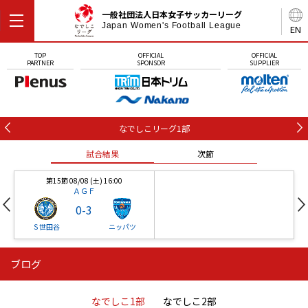
一般社団法人日本女子サッカーリーグ
Japan Women's Football League
EN
TOP
OFFICIAL
OFFICIAL
PARTNER
SPONSOR
SUPPLIER
なでしこリーグ1部
試合結果
次節
第15節 08/08 (土) 16:00
ＡＧＦ
0
-
3
Ｓ世田谷
ニッパツ
ブログ
第16節 09/05 (土) 15:00
第16節 09/05 (土) 15:00
試合結果
次節
ニッパツ
石人の星
-
-
なでしこ1部
なでしこ2部