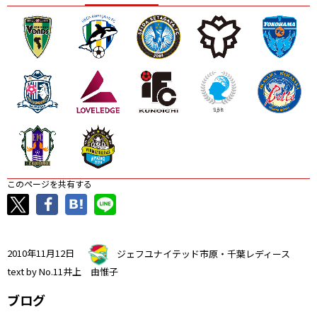
ニッパツ
名古屋
静岡
愛媛Ｌ
このページを共有する
2010年11月12日
ジェフユナイテッド市原・千葉レディース
text by No.11井上 由惟子
ブログ